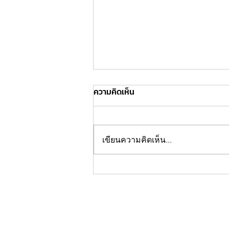
ความคิดเห็น
เขียนความคิดเห็น…
กองบกไทยเลิฟ วอนชาวไทยเลิฟ
และชาว ne'er-do-well ตาม
รายการใหม่ #หลงไปด้วยกัน พรุ่ง
นี้ที่ช่อง @impeachii ยัน พร้อม
ปิดรายการ หากยอดวิวไม่ถึง 200