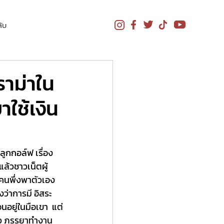
ับ
ราม่าใน
าใช้เงิน
ลูกกอล์ฟ เรื่อง
แล้วชาวเน็ตผู้
กคนพึ่งพาตัวเอง 
งว่าการมี อิสระ
อนอยู่ในมือเขา  แต่
รัว ภรรยาทำงาน