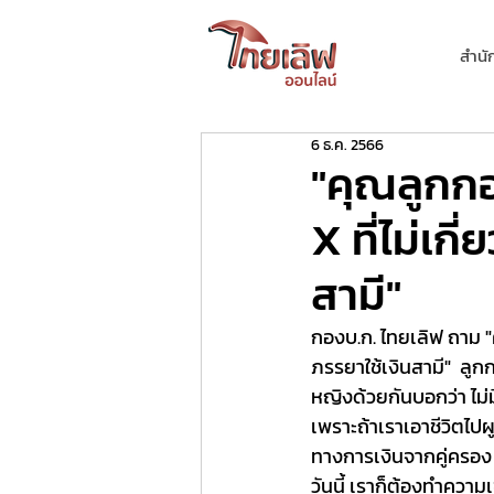
สำนั
6 ธ.ค. 2566
"คุณลูกกอ
X ที่ไม่เก
สามี"
กองบ.ก. ไทยเลิฟ ถาม "ค
ภรรยาใช้เงินสามี"  ลูกก
หญิงด้วยกันบอกว่า ไม่มี
เพราะถ้าเราเอาชีวิตไปผู
ทางการเงินจากคู่ครอง ถื
วันนี้ เราก็ต้องทำควา