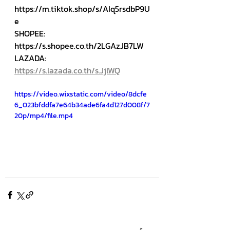
https://m.tiktok.shop/s/AIq5rsdbP9U
e
SHOPEE: 
https://s.shopee.co.th/2LGAzJB7LW
LAZADA: 
https://s.lazada.co.th/s.JjlWQ
https://video.wixstatic.com/video/8dcfe
6_023bfddfa7e64b34ade6fa4d127d008f/7
20p/mp4/file.mp4