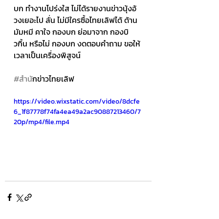
บก ทำงานโปร่งใส ไม่ได้รายงานข่าวนุ้งอ้
วงเยอะไป ลั่น ไม่มีใครซื้อไทยเลิฟได้ ด้าน
มัมหมี คาใจ กองบก ย่อมาจาก กองบิ
วกิ้น หรือไม่ กองบก งดตอบคำถาม ขอให้
เวลาเป็นเครื่องพิสูจน์ 
#สำน
ักข่าวไทยเลิฟ
https://video.wixstatic.com/video/8dcfe
6_1f87778f74fa4ea49a2ac90887213460/7
20p/mp4/file.mp4