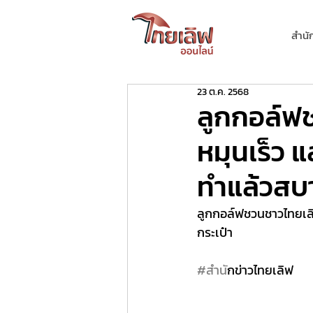
สำนั
23 ต.ค. 2568
ลูกกอล์ฟ
หมุนเร็ว แ
ทำแล้วสบา
ลูกกอล์ฟชวนชาวไทยเลิ
กระเป๋า 
#สำน
ักข่าวไทยเลิฟ