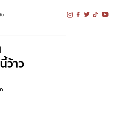
ับ
น
ี้ว้าว
าก 