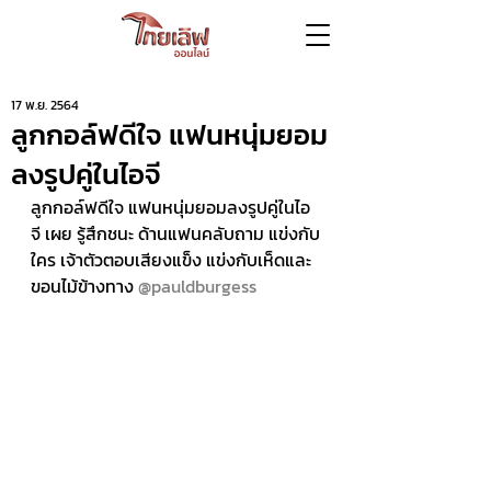
17 พ.ย. 2564
ลูกกอล์ฟดีใจ แฟนหนุ่มยอม
ลงรูปคู่ในไอจี
ลูกกอล์ฟดีใจ แฟนหนุ่มยอมลงรูปคู่ในไอ
จี เผย รู้สึกชนะ ด้านแฟนคลับถาม แข่งกับ
ใคร เจ้าตัวตอบเสียงแข็ง แข่งกับเห็ดและ
ขอนไม้ข้างทาง 
@pauldburgess