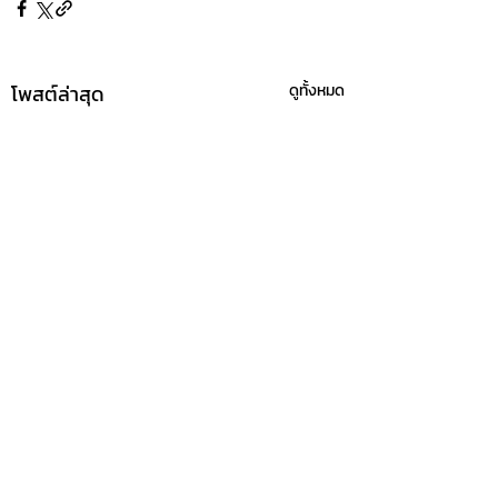
โพสต์ล่าสุด
ดูทั้งหมด
ความคิดเห็น