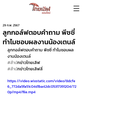
29 ก.พ. 2567
ลูกกอล์ฟตอบคำถาม พีชชี่
ทำไมชอบผลงานน้องเตนล์
ลูกกอล์ฟตอบคำถาม พีชชี่ ทำไมชอบผล
งานน้องเตนล์
#สำน
ักข่าวไทยเลิฟ
#สำน
ักข่าวไทยเลิฟลี่
https://video.wixstatic.com/video/8dcfe
6_772da5fa51c04d1ba42dc05317391204/72
0p/mp4/file.mp4