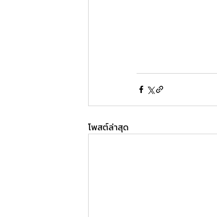
โพสต์ล่าสุด