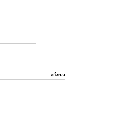
ดูทั้งหมด