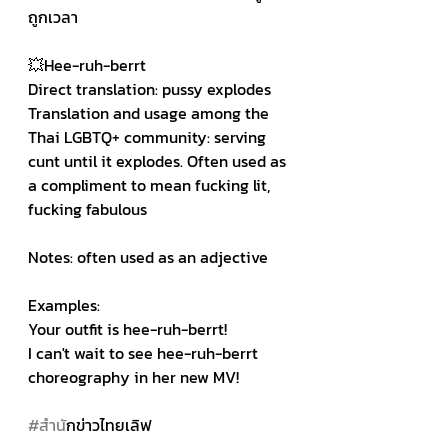
ถูกเวลา 
💥Hee-ruh-berrt 
Direct translation: pussy explodes 
Translation and usage among the 
Thai LGBTQ+ community: serving 
cunt until it explodes. Often used as 
a compliment to mean fucking lit, 
fucking fabulous
Notes: often used as an adjective 
Examples:
Your outfit is hee-ruh-berrt! 
I can't wait to see hee-ruh-berrt 
choreography in her new MV! 
#สำน
ักข่าวไทยเลิฟ