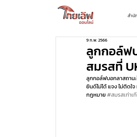
สำนั
9 ก.พ. 2566
ลูกกอล์ฟ
สมรสที่ U
ลูกกอล์ฟบอกลาสถานะโ
ยินดีไม่ได้ แจง ไม่ติ
กฎหมาย 
#สมรสเท่าเท