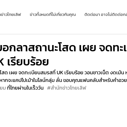
กข่าวไทยเลิฟ
ข่าวทั้งหมดที่ไม่เกี่ยวกับคุณ
ติดต่อมา อาจไม่ติดต่อกล
บอกลาสถานะโสด เผย จดทะเ
K เรียบร้อย
สด เผย จดทะเบียนสมรสที่ UK เรียบร้อย วอนชาวเน็ต งดเม้
ดใจ หากจะแคปไปเม้าในไลน์กลุ่ม ลั่น ขอบคุณแฟนคลับสำหรับคำอวย
ียม
 ที่ไทยผ่านในเร็ววัน   
#สำนักข่าวไทยเลิฟ