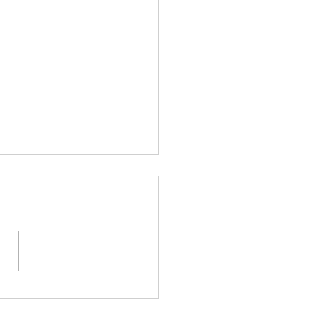
ร์ฟลั่น ดีใจได้เปิดใจกับน้อง
หวั่นดราม่าลามหากไม่ได้คุย