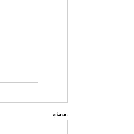
ดูทั้งหมด