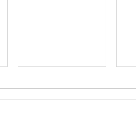
กองบกไทยเลิฟ ปล่อยผลงาน
ลูกกอ
#Walkวนไป x น้องพุพุ วอนมัม
พุพุ 