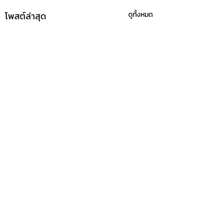
โพสต์ล่าสุด
ดูทั้งหมด
ความคิดเห็น