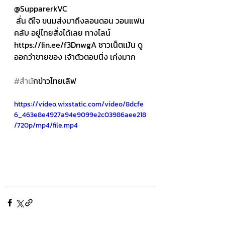
@SupparerkVC
 ลั่น ดีใจ ขนมส่งมาถึงลอนดอน วอนแฟน
คลับ อยู่ไทยสั่งได้เลย ทางไลน์ 
https://lin.ee/f3DnwgA ชาวเน็ตเม้น ดู
ออกว่าขายของ เจ้าตัวตอบนิ่ง เก่งมาก 
#สำน
ักข่าวไทยเลิฟ
https://video.wixstatic.com/video/8dcfe
6_463e8e4927a94e9099e2c03986aee218
/720p/mp4/file.mp4