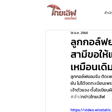
สำนั
14 ธ.ค. 2566
ลูกกอล์ฟย
สามีขอให้
เหมือนเดิ
ลูกกอล์ฟยอมรับ ติดเ
ยัน ไม่ได้จดทะเบียนเพร
เจ้าตัวแจง ตั้งใจเขียนผ
#สำน
ักข่าวไทยเลิฟ
https://video.wixsta