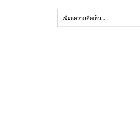
เขียนความคิดเห็น…
กองบกไทยเลิฟ วอนชาวไทยเลิฟ
และชาว ne'er-do-well ตาม
รายการใหม่ #หลงไปด้วยกัน พรุ่ง
นี้ที่ช่อง @impeachii ยัน พร้อม
ปิดรายการ หากยอดวิวไม่ถึง 200
วิว