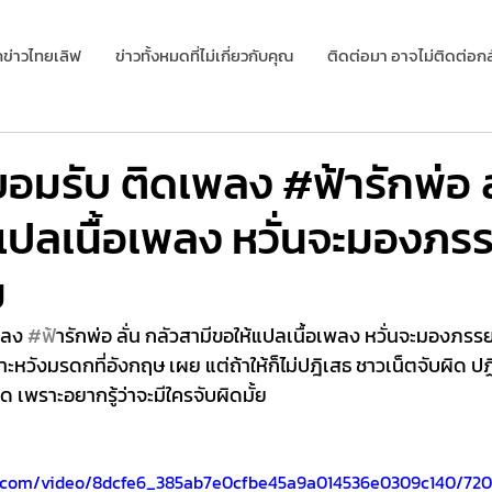
กข่าวไทยเลิฟ
ข่าวทั้งหมดที่ไม่เกี่ยวกับคุณ
ติดต่อมา อาจไม่ติดต่อกล
อมรับ ติดเพลง #ฟ้ารักพ่อ ลั
แปลเนื้อเพลง หวั่นจะมองภรร
ม
พลง 
#ฟ
้ารักพ่อ ลั่น กลัวสามีขอให้แปลเนื้อเพลง หวั่นจะมองภรรย
าะหวังมรดกที่อังกฤษ เผย แต่ถ้าให้ก็ไม่ปฎิเสธ ชาวเน็ตจับผิด ป
ิด เพราะอยากรู้ว่าจะมีใครจับผิดมั้ย 
tic.com/video/8dcfe6_385ab7e0cfbe45a9a014536e0309c140/720