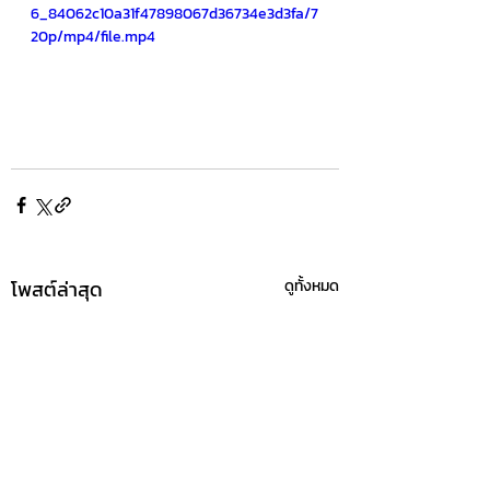
6_84062c10a31f47898067d36734e3d3fa/7
20p/mp4/file.mp4
โพสต์ล่าสุด
ดูทั้งหมด