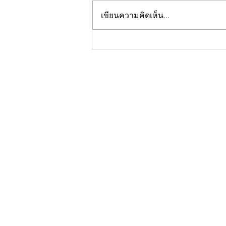
เขียนความคิดเห็น…
กองบกไทยเลิฟ วอนชาวไทยเลิฟ
และชาว ne'er-do-well ตาม
รายการใหม่ #หลงไปด้วยกัน พรุ่ง
นี้ที่ช่อง @impeachii ยัน พร้อม
ปิดรายการ หากยอดวิวไม่ถึง 200
วิว