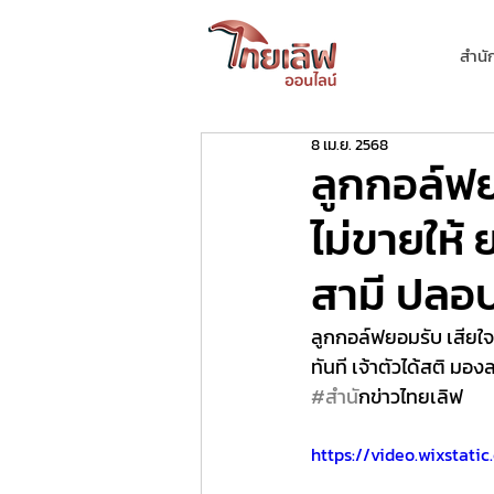
สำนั
8 เม.ย. 2568
ลูกกอล์ฟยอ
ไม่ขายให้
สามี ปลอบ
ลูกกอล์ฟยอมรับ เสียใจ
ทันที เจ้าตัวได้สติ ม
#สำน
ักข่าวไทยเลิฟ
https://video.wixstat