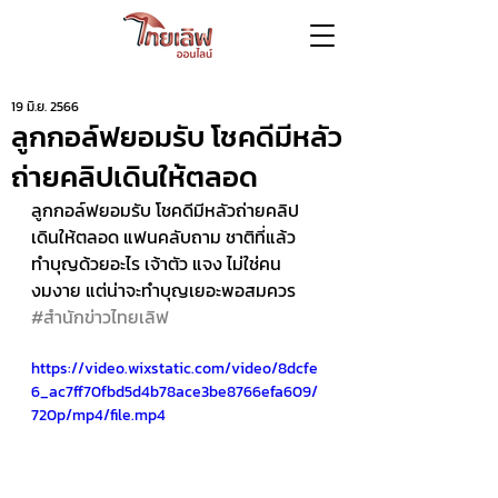
19 มิ.ย. 2566
ลูกกอล์ฟยอมรับ โชคดีมีหลัว
ถ่ายคลิปเดินให้ตลอด
ลูกกอล์ฟยอมรับ โชคดีมีหลัวถ่ายคลิป
เดินให้ตลอด แฟนคลับถาม ชาติที่แล้ว
ทำบุญด้วยอะไร เจ้าตัว แจง ไม่ใช่คน
งมงาย แต่น่าจะทำบุญเยอะพอสมควร  
#สำนักข่าวไทยเลิฟ
https://video.wixstatic.com/video/8dcfe
6_ac7ff70fbd5d4b78ace3be8766efa609/
720p/mp4/file.mp4