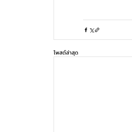
โพสต์ล่าสุด