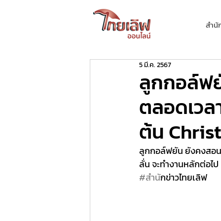
สำนั
5 มี.ค. 2567
ลูกกอล์ฟ
ตลอดเวลา แ
ต้น Chris
ลูกกอล์ฟยัน ยังคงสอนห
ลั่น จะทำงานหลักต่อไป 
#สำน
ักข่าวไทยเลิฟ