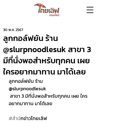
30 พ.ค. 2567
ลูกกอล์ฟยัน ร้าน
@slurpnoodlesuk สาขา 3
มีที่นั่งพอสำหรับทุกคน เผย
ใครอยากมาทาน มาได้เลย
ลูกกอล์ฟยัน ร้าน 
@slurpnoodlesuk
 สาขา 3 มีที่นั่งพอสำหรับทุกคน เผย ใคร
อยากมาทาน มาได้เลย
#สำน
ักข่าวไทยเลิฟ