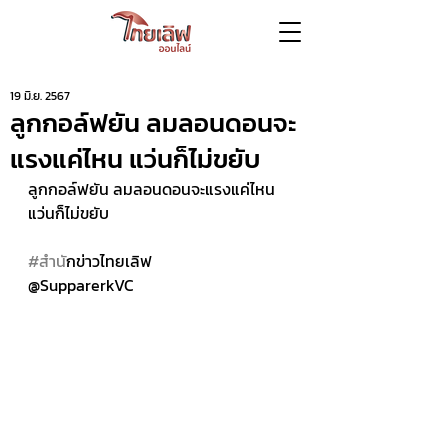
19 มิ.ย. 2567
ลูกกอล์ฟยัน ลมลอนดอนจะ
แรงแค่ไหน แว่นก็ไม่ขยับ
ลูกกอล์ฟยัน ลมลอนดอนจะแรงแค่ไหน 
แว่นก็ไม่ขยับ 
#สำน
ักข่าวไทยเลิฟ 
@SupparerkVC