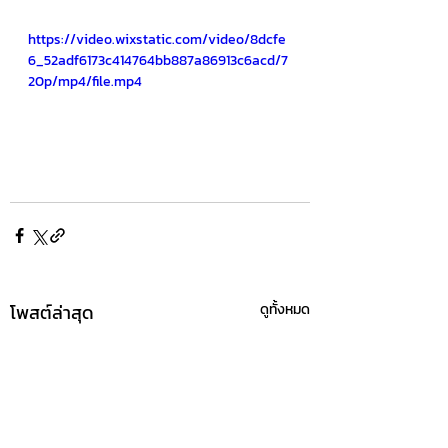
https://video.wixstatic.com/video/8dcfe
6_52adf6173c414764bb887a86913c6acd/7
20p/mp4/file.mp4
โพสต์ล่าสุด
ดูทั้งหมด