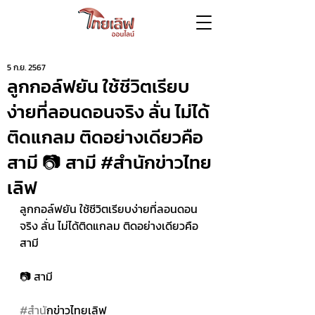
5 ก.ย. 2567
ลูกกอล์ฟยัน ใช้ชีวิตเรียบ
ง่ายที่ลอนดอนจริง ลั่น ไม่ได้
ติดแกลม ติดอย่างเดียวคือ
สามี 📷 สามี #สำนักข่าวไทย
เลิฟ
ลูกกอล์ฟยัน ใช้ชีวิตเรียบง่ายที่ลอนดอน
จริง ลั่น ไม่ได้ติดแกลม ติดอย่างเดียวคือ 
สามี 
📷 สามี 
#สำน
ักข่าวไทยเลิฟ