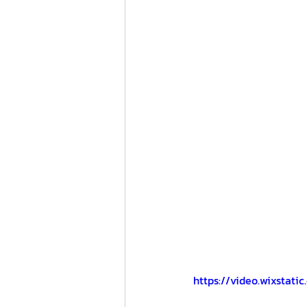
https://video.wixsta