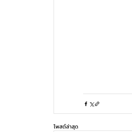
โพสต์ล่าสุด