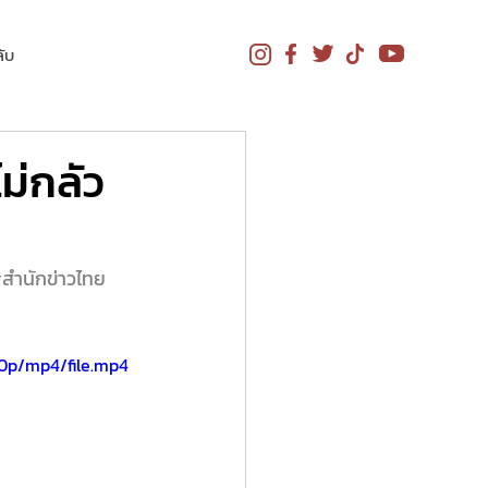
ับ
ม่กลัว
น
สำนักข่าวไทย
0p/mp4/file.mp4