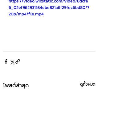
https://video.wixstatic.com/video/8dcfe
6_02ef962931534ebe821a6f29fec6bd80/7
20p/mp4/file.mp4
โพสต์ล่าสุด
ดูทั้งหมด