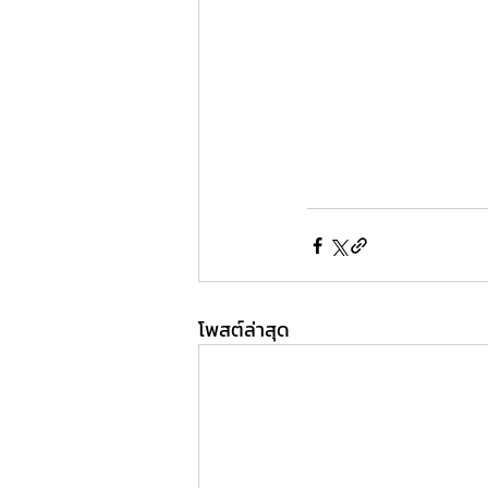
โพสต์ล่าสุด