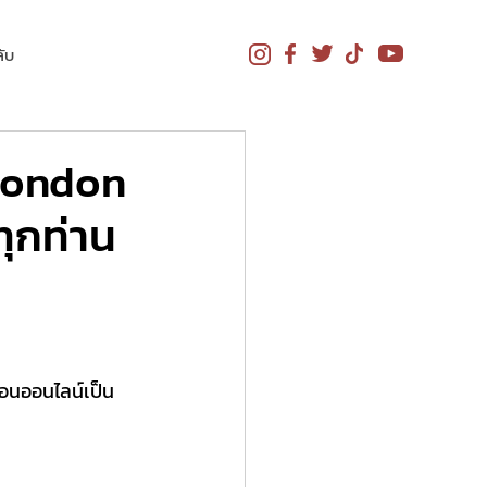
ับ
ilondon
ุกท่าน