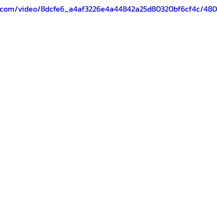
tic.com/video/8dcfe6_a4af3226e4a44842a25d80320bf6cf4c/480