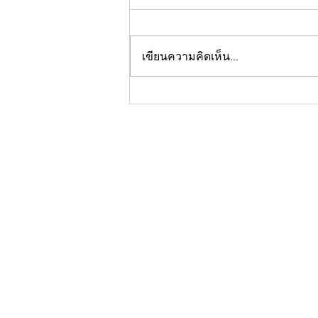
เขียนความคิดเห็น…
ลูกกอร์ฟยัน เพลงใหม้น้องเตนล์
เหมาะกับ #Walkวนไป มากกกกก
วอนชาวไทยเลิฟ ใช้เพลงนี้กับทุก
คลิปที่ลงใน social media ยัน ไม่
ได้อวยลูกเกินจริง