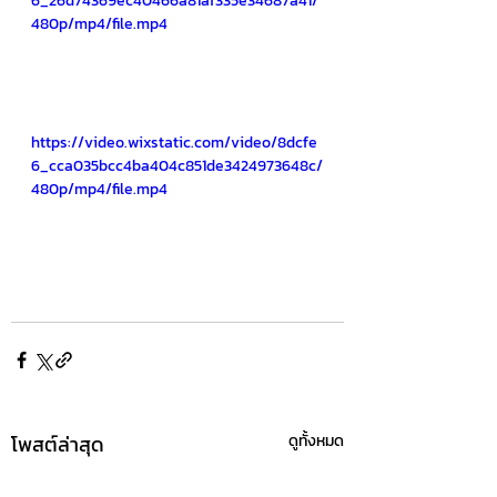
6_26d74369ec40466a81af335e34687a41/
480p/mp4/file.mp4
https://video.wixstatic.com/video/8dcfe
6_cca035bcc4ba404c851de3424973648c/
480p/mp4/file.mp4
โพสต์ล่าสุด
ดูทั้งหมด