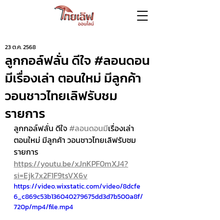
23 ต.ค. 2568
ลูกกอล์ฟลั่น ดีใจ #ลอนดอน
มีเรื่องเล่า ตอนใหม่ มีลูกค้า
วอนชาวไทยเลิฟรับชม
รายการ
ลูกกอล์ฟลั่น ดีใจ 
#ลอนดอนม
ีเรื่องเล่า 
ตอนใหม่ มีลูกค้า วอนชาวไทยเลิฟรับชม
รายการ 
https://youtu.be/xJnKPF0mXJ4?
si=Ejk7x2F1F9tsVX6v
https://video.wixstatic.com/video/8dcfe
6_c869c53b136040279675dd3d7b500a8f/
720p/mp4/file.mp4