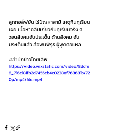
ลูกกอล์ฟยัน ไร้ปัญหาสามี เหตุกินทุเรียน 
เผย เนื้อหาคลิปเกี่ยวกับทุเรียนจริง ๆ 
วอนสังคมจับประเด็น ด้านสังคม จับ
ประเด็นแล้ว ส่อพบพิรุธ ผู้พูดตอแหล 
#สำน
ักข่าวไทยเลิฟ
https://video.wixstatic.com/video/8dcfe
6_716c181fb2d7455cb4c0238ef768681b/72
0p/mp4/file.mp4