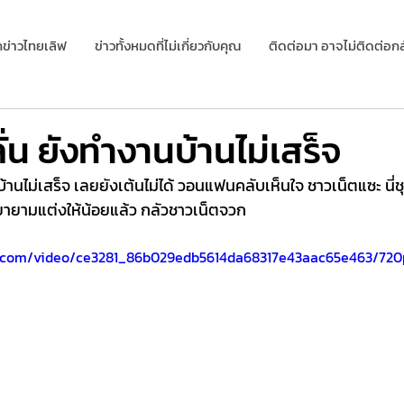
กข่าวไทยเลิฟ
ข่าวทั้งหมดที่ไม่เกี่ยวกับคุณ
ติดต่อมา อาจไม่ติดต่อกล
่น ยังทำงานบ้านไม่เสร็จ
บ้านไม่เสร็จ เลยยังเต้นไม่ได้ วอนแฟนคลับเห็นใจ ชาวเน็ตแซะ น
่พยายามแต่งให้น้อยแล้ว กลัวชาวเน็ตจวก
tic.com/video/ce3281_86b029edb5614da68317e43aac65e463/720