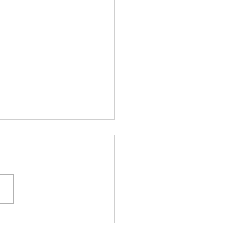
ร์ฟลั่น ดีใจได้เปิดใจกับน้อง