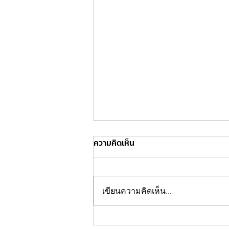
ความคิดเห็น
เขียนความคิดเห็น…
กองบกไทยเลิฟ วอนชาวไทยเลิฟ