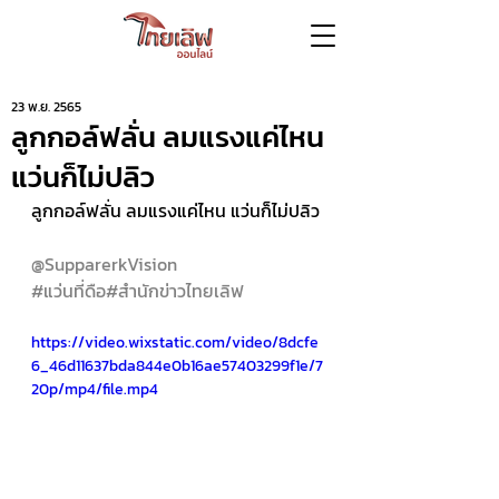
23 พ.ย. 2565
ลูกกอล์ฟลั่น ลมแรงแค่ไหน
แว่นก็ไม่ปลิว
ลูกกอล์ฟลั่น ลมแรงแค่ไหน แว่นก็ไม่ปลิว 
@SupparerkVision
#แว่นที่ดือ
#สำนักข่าวไทยเลิฟ
https://video.wixstatic.com/video/8dcfe
6_46d11637bda844e0b16ae57403299f1e/7
20p/mp4/file.mp4