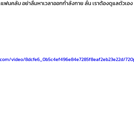
ะแฟนคลับ อย่าลืมหาเวลาออกกำลังกาย ลั่น เราต้องดูแลตัวเอง เพ
tic.com/video/8dcfe6_0b5c4ef496e84e7285f8eaf2eb23e22d/720