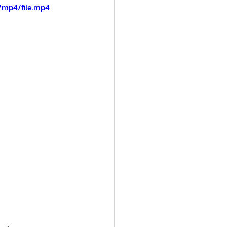
/mp4/file.mp4