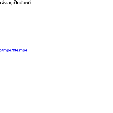
ื่ออยู่เป็นมัมหมี
p/mp4/file.mp4