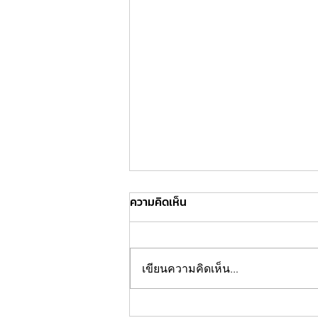
ความคิดเห็น
เขียนความคิดเห็น…
กองบกไทยเลิฟ วอนชาวไทยเลิฟ