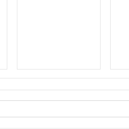
กองบกไทยเลิฟ ปล่อยผลงาน
ลูกกอ