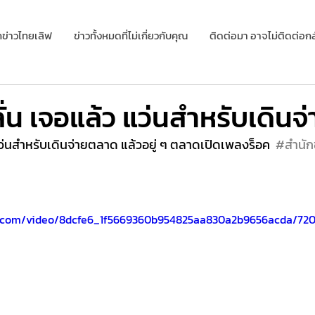
กข่าวไทยเลิฟ
ข่าวทั้งหมดที่ไม่เกี่ยวกับคุณ
ติดต่อมา อาจไม่ติดต่อกล
ั่น เจอแล้ว แว่นสำหรับเดิน
แว่นสำหรับเดินจ่ายตลาด แล้วอยู่ ๆ ตลาดเปิดเพลงร็อค  
#สำนัก
tic.com/video/8dcfe6_1f5669360b954825aa830a2b9656acda/72