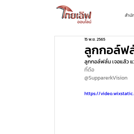
สำนั
15 พ.ย. 2565
ลูกกอล์ฟล
ลูกกอล์ฟลั่น เจอแล้ว 
ที่ดือ
@SupparerkVision
https://video.wixsta