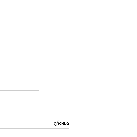
ดูทั้งหมด