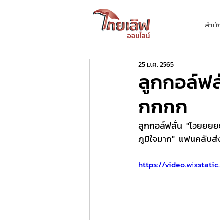
สำนั
25 ม.ค. 2565
ลูกกอล์ฟ
กกกก
ลูกกอล์ฟลั่น  "โอยยย
ภูมิใจมาก"  แฟนคลับส่งเ
https://video.wixsta