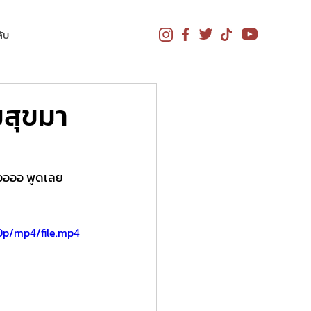
ับ
มสุขมา
ออออ พูดเลย 
0p/mp4/file.mp4