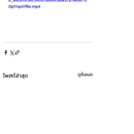
6_a42b19f36c3149cf88b4cade2f3f5466/72
0p/mp4/file.mp4
โพสต์ล่าสุด
ดูทั้งหมด