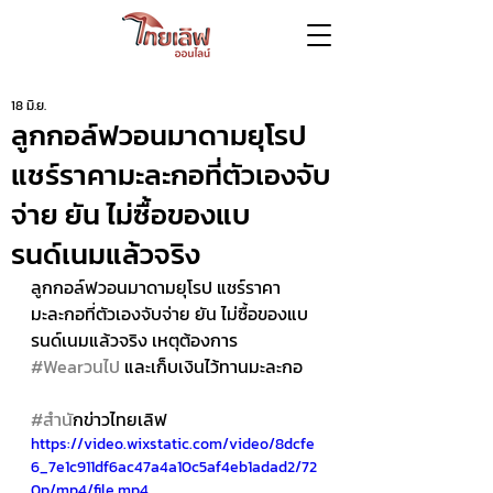
18 มิ.ย.
ลูกกอล์ฟวอนมาดามยุโรป
แชร์ราคามะละกอที่ตัวเองจับ
จ่าย ยัน ไม่ซื้อของแบ
รนด์เนมแล้วจริง
ลูกกอล์ฟวอนมาดามยุโรป แชร์ราคา
มะละกอที่ตัวเองจับจ่าย ยัน ไม่ซื้อของแบ
รนด์เนมแล้วจริง เหตุต้องการ 
#Wearวนไป
 และเก็บเงินไว้ทานมะละกอ 
#สำน
ักข่าวไทยเลิฟ
https://video.wixstatic.com/video/8dcfe
6_7e1c911df6ac47a4a10c5af4eb1adad2/72
0p/mp4/file.mp4