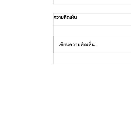
ความคิดเห็น
เขียนความคิดเห็น…
กองบกไทยเลิฟ วอนชาวไทยเลิฟ
และชาว ne'er-do-well ตาม
รายการใหม่ #หลงไปด้วยกัน พรุ่ง
นี้ที่ช่อง @impeachii ยัน พร้อม
ปิดรายการ หากยอดวิวไม่ถึง 200
วิว