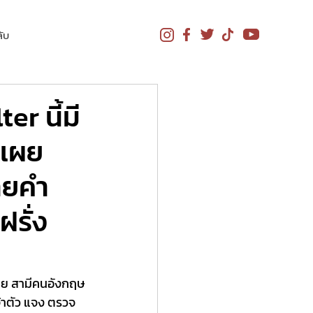
ับ
er นี้มี
 เผย
ายคำ
ฝรั่ง
เผย สามีคนอังกฤษ 
จ้าตัว แจง ตรวจ