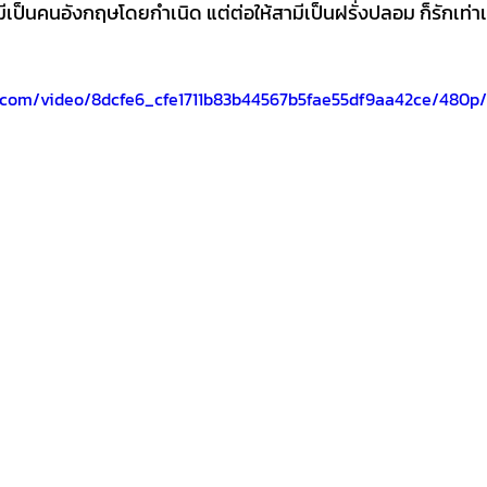
ีเป็นคนอังกฤษโดยกำเนิด แต่ต่อให้สามีเป็นฝรั่งปลอม ก็รักเท่า
ic.com/video/8dcfe6_cfe1711b83b44567b5fae55df9aa42ce/480p