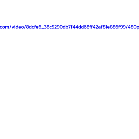
ic.com/video/8dcfe6_38c5290db7f44dd68ff42af81e886f99/480