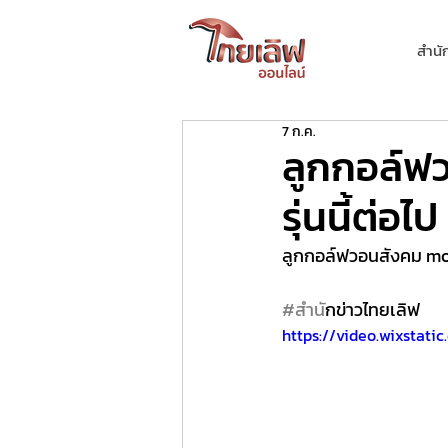
สำนั
7 ก.ค.
ลูกกอล์ฟว
รุ่นนี้ต่อไ
ลูกกอล์ฟวอนสังคม move o
#สำน
ักข่าวไทยเลิฟ
https://video.wixstat