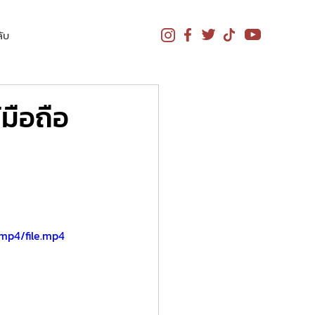
ับ
มือถือ
mp4/file.mp4