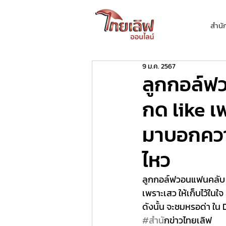
สำนั
9 ม.ค. 2567
ลูกกอล์ฟว
กด like เพ
มาบอกความ
ไหว
ลูกกอล์ฟวอนแฟนคลับ กด
เพราะเสว ให้เก็บไว้ในใ
ดังนั้น จะชมหรอด่า ใน D
#สำน
ักข่าวไทยเลิฟ