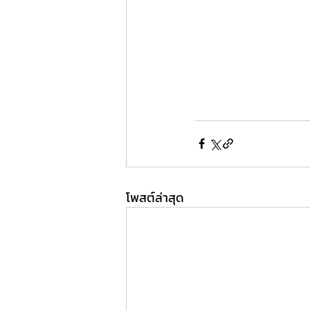
โพสต์ล่าสุด