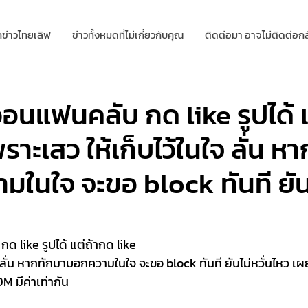
กข่าวไทยเลิฟ
ข่าวทั้งหมดที่ไม่เกี่ยวกับคุณ
ติดต่อมา อาจไม่ติดต่อกล
อนแฟนคลับ กด like รูปได้ แ
ราะเสว ให้เก็บไว้ในใจ ลั่น ห
ในใจ จะขอ block ทันที ยันไ
 like รูปได้ แต่ถ้ากด like 
จ ลั่น หากทักมาบอกความในใจ จะขอ block ทันที ยันไม่หวั่นไหว เผ
M มีค่าเท่ากัน