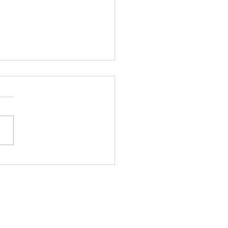
ร์ฟลั่น ดีใจได้เปิดใจกับน้อง
หวั่นดราม่าลามหากไม่ได้คุย
ัน น้องไม่ผิด