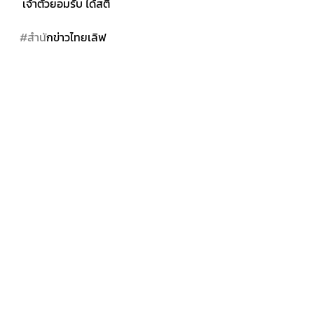
 เจ้าตัวยอมรับ ได้สติ 
#สำน
ักข่าวไทยเลิฟ