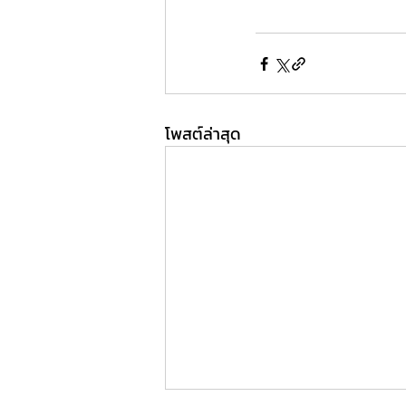
โพสต์ล่าสุด