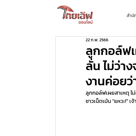
สำนั
22 ก.พ. 2566
ลูกกอล์ฟเ
ลั่น ไม่ว่
งานค่อยว่
ลูกกอล์ฟเผยสาเหตุ ไม่ค
ชาวเน็ตเม้น "แหวะ!" เจ้าต