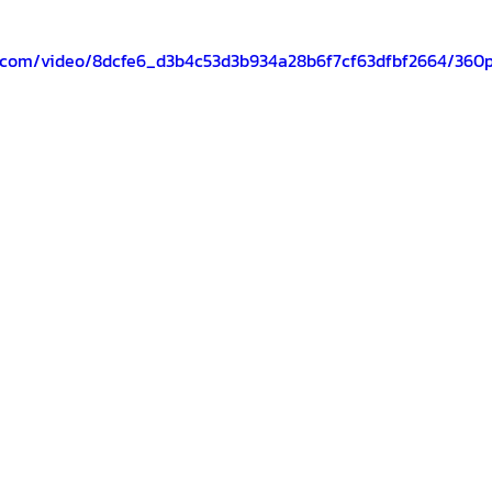
ic.com/video/8dcfe6_d3b4c53d3b934a28b6f7cf63dfbf2664/360