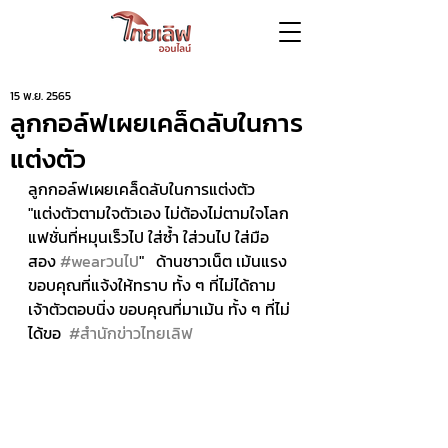
15 พ.ย. 2565
ลูกกอล์ฟเผยเคล็ดลับในการ
แต่งตัว
ลูกกอล์ฟเผยเคล็ดลับในการแต่งตัว   
"แต่งตัวตามใจตัวเอง ไม่ต้องไม่ตามใจโลก
แฟชั่นที่หมุนเร็วไป ใส่ซ้ำ ใส่วนไป ใส่มือ
สอง 
#wearวนไป
"   ด้านชาวเน็ต เม้นแรง 
ขอบคุณที่แจ้งให้ทราบ ทั้ง ๆ ที่ไม่ได้ถาม 
เจ้าตัวตอบนิ่ง ขอบคุณที่มาเม้น ทั้ง ๆ ที่ไม่
ได้ขอ  
#สำนักข่าวไทยเลิฟ