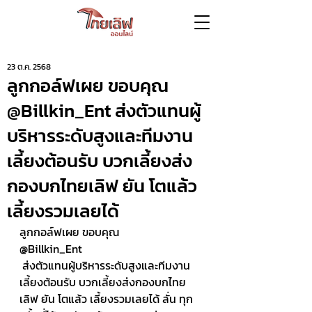
23 ต.ค. 2568
ลูกกอล์ฟเผย ขอบคุณ
@Billkin_Ent ส่งตัวแทนผู้
บริหารระดับสูงและทีมงาน
เลี้ยงต้อนรับ บวกเลี้ยงส่ง
กองบกไทยเลิฟ ยัน โตแล้ว
เลี้ยงรวมเลยได้
ลูกกอล์ฟเผย ขอบคุณ 
@Billkin_Ent
 ส่งตัวแทนผู้บริหารระดับสูงและทีมงาน 
เลี้ยงต้อนรับ บวกเลี้ยงส่งกองบกไทย
เลิฟ ยัน โตแล้ว เลี้ยงรวมเลยได้ ลั่น ทุก