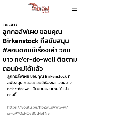
4 ก.ค. 2568
ลูกกอล์ฟเผย ขอบคุณ
Birkenstock ที่สนับสนุน
#ลอนดอนมีเรื่องเล่า วอน
ชาว ne'er-do-well ติดตาม
ตอนใหม่ได้แล้ว
ลูกกอล์ฟเผย ขอบคุณ Birkenstock ที่
สนับสนุน 
#ลอนดอนม
ีเรื่องเล่า วอนชาว 
ne'er-do-well ติดตามตอนใหม่ได้แล้ว
ทางนี้
https://youtu.be/hbZw_sVWG-w?
si=qPYOxHCy8CtHeTNv