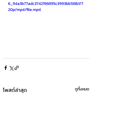
6_94a3b77adc3742198895c3993bb138b1/7
20p/mp4/file.mp4
โพสต์ล่าสุด
ดูทั้งหมด