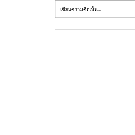
เขียนความคิดเห็น…
กองบกไทยเลิฟ วอนชาวไทยเลิฟ
และชาว ne'er-do-well ตาม
รายการใหม่ #หลงไปด้วยกัน พรุ่ง
นี้ที่ช่อง @impeachii ยัน พร้อม
ปิดรายการ หากยอดวิวไม่ถึง 200
วิว