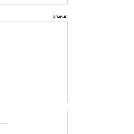
ดูทั้งหมด