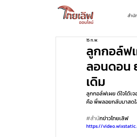
สำนั
15 ก.พ.
ลูกกอล์ฟเ
ลอนดอน ยั
เดิม
ลูกกอล์ฟเผย ดีใจได้เจ
คือ พี่พลอยกลับมาสดใ
#สำน
ักข่าวไทยเลิฟ
https://video.wixstat