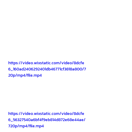
https://video.wixstatic.com/video/8dcfe
6_160ad2406292401db46771cf3818a800/7
20p/mp4/file.mp4
https://video.wixstatic.com/video/8dcfe
6_56327540a6bf4f9eb814d872e68e44ae/
720p/mp4/file.mp4