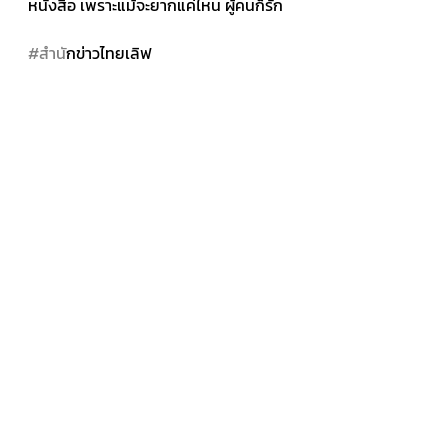
หนังสือ เพราะแม้จะยากแค่ไหน ผู้คนก็รัก
#สำน
ักข่าวไทยเลิฟ