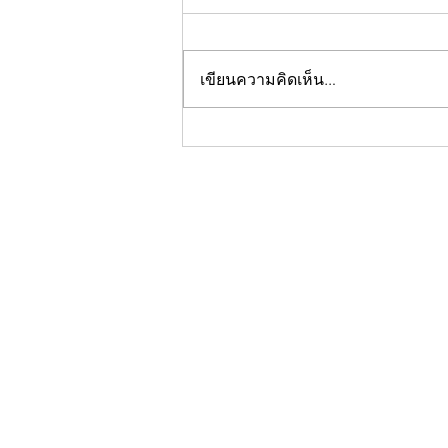
เขียนความคิดเห็น…
กองบกไทยเลิฟ วอนชาวไทยเลิฟ
และชาว ne'er-do-well ตาม
รายการใหม่ #หลงไปด้วยกัน พรุ่ง
นี้ที่ช่อง @impeachii ยัน พร้อม
ปิดรายการ หากยอดวิวไม่ถึง 200
วิว