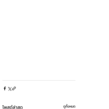
โพสต์ล่าสุด
ดูทั้งหมด