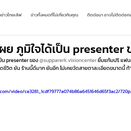
กข่าวไทยเลิฟ
ข่าวทั้งหมดที่ไม่เกี่ยวกับคุณ
ติดต่อมา อาจไม่ติดต่อกล
ย ภูมิใจได้เป็น presenter ข
ป็น presenter ของ 
@supparerk.visioncenter
 ยิ้มแก้มปริ แฟ
อดชีวิต ยัน ร้านนี้ดีมาก ยันอีก ไม่เคยวัดสายตาละเอียดขนาดนี้ 
ic.com/video/ce3281_1cdf79777a074b86a6451646d65f3ac2/720p